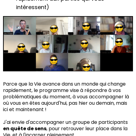
d’occuper votre place intérieurement : énergie,
intéressent)
émotion, peur, pensée, ainsi qu’extérieurement :
comment communiquer votre talent, comment le
mettre en pratique concrète. En tant qu’ingénieur,
j’aime le concret ; nous traduirons ces concepts en
actions tangibles.
Enfin, nous verrons comment
apaiser votre cœur,
votre mental, vos émotions
pour avancer
sereinement, comment incarner votre talent
matériellement, créer un chemin d’abondance,
d’opportunités, de rencontres enrichissantes, tant
intérieures qu’extérieures.
Parce que la Vie avance dans un monde qui change
J’espère que ces différentes clés vous éclairent
rapidement, le programme vise à répondre à vos
d’une manière ou d’une autre. Si cela résonne en
problématiques du moment, à vous accompagner là
vous, si vous sentez un appel, je vous invite à vous
où vous en êtes aujourd'hui, pas hier ou demain, mais
faire confiance, à envisager cet
ici et maintenant !
accompagnement, à voir si le programme vous
correspond.
J'ai envie d'accompagner un groupe de participants
en quête de sens
, pour retrouver leur place dans la
Je vous souhaite d'avancer sur votre chemin, dans
Vie, et à l'incarner pleinement.