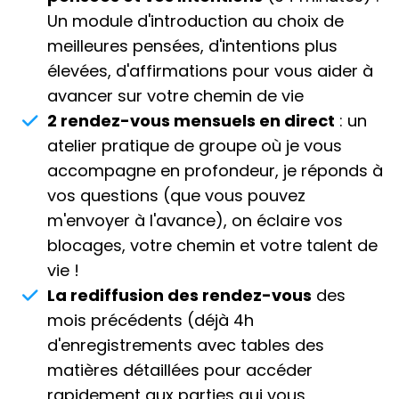
par le
talent unique
. Nous chercherons à
Un module d'introduction au choix de
identifier ce fil directeur, votre « carte au trésor », la
meilleures pensées, d'intentions plus
clé ultime pour faire la paix avec le passé,
comprendre le présent et envisager le futur.
élevées, d'affirmations pour vous aider à
avancer sur votre chemin de vie
Nous explorerons :
2 rendez-vous mensuels en direct
: un
Le sens profond des expériences passées et
atelier pratique de groupe où je vous
comment elles peuvent retenir ou freiner.
accompagne en profondeur, je réponds à
La manière de transformer ces expériences
vos questions (que vous pouvez
en atouts lumineux, en victorieuses.
La façon de voir les échecs du passé non
m'envoyer à l'avance), on éclaire vos
comme du temps perdu, mais comme des
blocages, votre chemin et votre talent de
pierres de construction.
vie !
Nous apprendrons à
éclairer
ces échecs sous
un nouveau jour, à les intégrer comme des
La rediffusion des rendez-vous
des
victoires, à reconnaître les signes que la vie
mois précédents (déjà 4h
nous envoie, à décoder les indications et
d'enregistrements avec tables des
directions parfois subtiles.
matières détaillées pour accéder
Nous travaillerons également sur la manière
rapidement aux parties qui vous