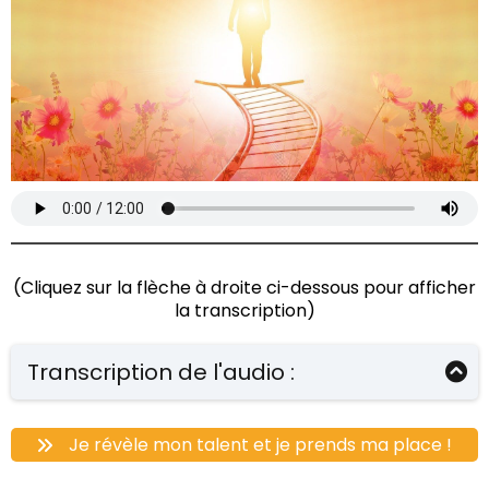
(Cliquez sur la flèche à droite ci-dessous pour afficher
la transcription)
Transcription de l'audio :
Bonjour, ici Jean‑Philippe
, et j’aimerais vous
parler d’un sujet qui me tient à cœur : le
talent de
Je révèle mon talent et je prends ma place !
vie
.