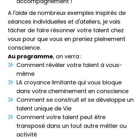
accompagnement !
étapes, dans mes décisions et mes choix.
A l'aide de nombreux exemples inspirés de
Connaître ce talent de vie, connaître cette
mission, ce sens plus élevé de mon existence, m’a
séances individuelles et d'ateliers, je vais
apporté une
paix intérieure
. Même si les choses
tâcher de faire résonner votre talent chez
n’étaient pas faciles à l’extérieur, j’ai ressenti une
vous pour que vous en preniez pleinement
sérénité profonde : la certitude de savoir pourquoi
je suis là. Mon mental s’est apaisé, les pensées se
conscience.
sont calmées, les doutes se sont dissipés, laissant
Au programme
, on verra :
place à une vérité puissante, ancrée, et à ce
Comment révéler votre talent à vous-
sentiment d’être à ma juste place, avançant
malgré les obstacles, les difficultés et les
même
challenges, sur un chemin qui me correspond.
LA croyance limitante qui vous bloque
dans votre cheminement en conscience
Aujourd’hui, je souhaite partager ce cheminement,
cette
carte au trésor
, pour vous aider à avancer
Comment se construit et se développe un
sur votre propre chemin, à trouver du sens, à
talent unique de Vie
éclairer votre intérieur grâce à votre talent unique,
Comment votre talent peut être
à votre unicité qui résulte de toutes vos
expériences et qui portent en elle une lumière
transposé dans un tout autre métier ou
prête à briller.
activité