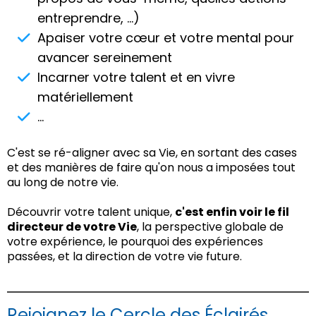
dans des cases, de nous forcer à réfléchir d’une
entreprendre, ...)
certaine manière, mais très rarement à écouter
Apaiser votre cœur et votre mental pour
notre voix intérieure.
avancer sereinement
C’est ce qui m’est arrivé. J’ai reçu cet appel, à un
Incarner votre talent et en vivre
moment, à autre chose. Un appel vague qui m’a
matériellement
conduit à tout plaquer : quitter la France pour
partir en Nouvelle‑Zélande.
...
Imaginez : tout laisser derrière soi, sans savoir ce
C'est se ré-aligner avec sa Vie, en sortant des cases
qui va se passer, sans savoir ce que l’on va trouver.
et des manières de faire qu'on nous a imposées tout
Un véritable
saut de la foi
, avec une perspective
au long de notre vie.
très limitée. J’avais réservé deux semaines d’hôtel,
et c’était tout. La peur était totale :
« Mais qu’est‑ce
Découvrir votre talent unique,
c'est enfin voir le fil
qui va se passer ? »
« Comment ça va se passer ? »
directeur de votre Vie
, la perspective globale de
Mais en même temps, un désir profond d’occuper
votre expérience, le pourquoi des expériences
ma place, de me sentir utile, m’a poussé à faire le
passées, et la direction de votre vie future.
saut.
L’aventure que j’ai cherchée à l’autre bout du
monde n’a pas été un échec. Au contraire, elle m’a
Rejoignez le Cercle des Éclairés