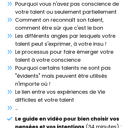
Pourquoi vous n'avez pas conscience de
Si cela résonne en vous, si vous sentez cet appel,
j’ai une proposition :
je vous invite à rejoindre le
votre talent ou seulement partiellement
Cercle des Éclairés
, un espace dans lequel
Comment on reconnaît son talent,
chacun éclaire son propre chemin.
comment être sûr que c'est le bon
Je propose un programme d’accompagnement
Les différents angles par lesquels votre
centré sur l’interaction, l’entraide, du direct, des
talent peut s'exprimer, à votre insu !
conversations cœur à cœur et une présence avec
Le processus pour faire émerger votre
chaque participant, ainsi que la force du groupe.
L’expérience montre que l’anecdote d’une
talent à votre conscience
personne résonne souvent chez les autres,
Pourquoi certains talents ne sont pas
apportant des réponses collectives.
"évidents" mais peuvent être utilisés
Dans ces rencontres en direct, nous répondrons à
n'importe où !
vos questions : pas seulement intellectuelles, mais
Le lien entre vos expériences de Vie
surtout celles liées à votre situation actuelle — quel
difficiles et votre talent
est le prochain pas ? Quelle pensée vous bloque ?
Qu’est‑ce qui doit être apaisé dans votre cœur ?
...
Qu’est‑ce qui doit être guéri pour avancer ?
Le guide en vidéo pour bien choisir vos
Nous aborderons plusieurs thèmes, à commencer
pensées et vos intentions
(34 minutes) :