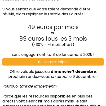
la confiance et la connaissance de qui vous êtes.
Si vous sentez que votre talent demande à être
Tous les détails du programme sont ci‑dessous ;
révélé, alors rejoignez le Cercle des Éclairés :
n’hésitez pas à poser vos questions.
49 euros par mois
ou
99 euros tous les 3 mois
(-30% = ~1 mois offert)
sans engagement, tarif de lancement 2025 !
Je participe !
Offre valable jusqu'au
dimanche 7 décembre
,
prochain rendez-vous
en direct
le 9 décembre !
Pourquoi
tarif de lancement
?
Parce que les ressources disponibles en plus des
directs vont s'enrichir mois après mois, le tarif