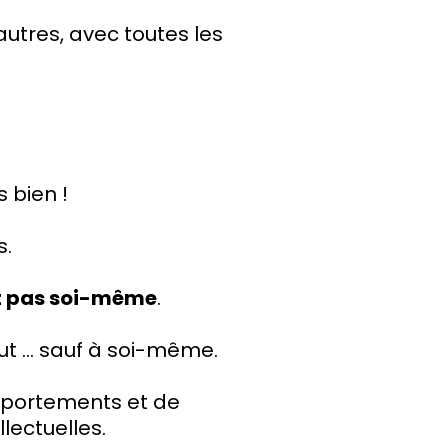
utres, avec toutes les
s bien !
s.
it pas soi-même
.
ut ... sauf à soi-même.
mportements et de
lectuelles.