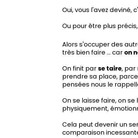
Oui, vous l'avez deviné, c
Ou pour être plus précis,
Alors s'occuper des autr
très bien faire ... car
on n
On finit par
se taire
, par
prendre sa place, parce
pensées nous le rappel
On se laisse faire, on se
physiquement, émotionne
Cela peut devenir un se
comparaison incessante q