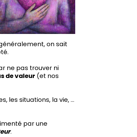
 généralement, on sait
té.
r ne pas trouver ni
s de valeur
(et nos
es situations, la vie, ...
limenté par une
teur
.